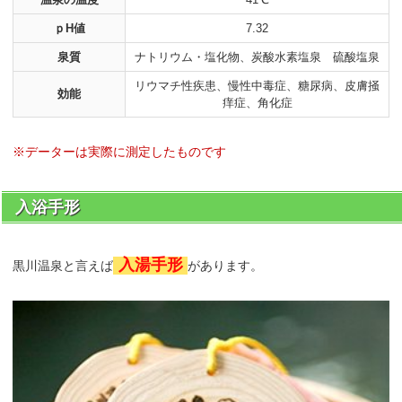
ｐH値
7.32
泉質
ナトリウム・塩化物、炭酸水素塩泉 硫酸塩泉
リウマチ性疾患、慢性中毒症、糖尿病、皮膚掻
効能
痒症、角化症
※データーは実際に測定したものです
入浴手形
入湯手形
黒川温泉と言えば
があります。