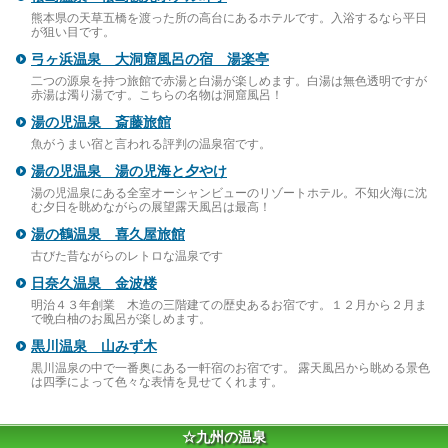
熊本県の天草五橋を渡った所の高台にあるホテルです。入浴するなら平日
が狙い目です。
弓ヶ浜温泉 大洞窟風呂の宿 湯楽亭
二つの源泉を持つ旅館で赤湯と白湯が楽しめます。白湯は無色透明ですが
赤湯は濁り湯です。こちらの名物は洞窟風呂！
湯の児温泉 斎藤旅館
魚がうまい宿と言われる評判の温泉宿です。
湯の児温泉 湯の児海と夕やけ
湯の児温泉にある全室オーシャンビューのリゾートホテル。不知火海に沈
む夕日を眺めながらの展望露天風呂は最高！
湯の鶴温泉 喜久屋旅館
古びた昔ながらのレトロな温泉です
日奈久温泉 金波楼
明治４３年創業 木造の三階建ての歴史あるお宿です。１２月から２月ま
で晩白柚のお風呂が楽しめます。
黒川温泉 山みず木
黒川温泉の中で一番奥にある一軒宿のお宿です。 露天風呂から眺める景色
は四季によって色々な表情を見せてくれます。
☆九州の温泉