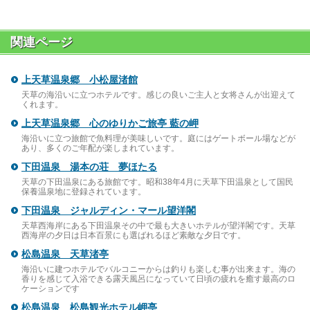
関連ページ
上天草温泉郷 小松屋渚館
天草の海沿いに立つホテルです。感じの良いご主人と女将さんが出迎えて
くれます。
上天草温泉郷 心のゆりかご旅亭 藍の岬
海沿いに立つ旅館で魚料理が美味しいです。庭にはゲートボール場などが
あり、多くのご年配が楽しまれています。
下田温泉 湯本の荘 夢ほたる
天草の下田温泉にある旅館です。昭和38年4月に天草下田温泉として国民
保養温泉地に登録されています。
下田温泉 ジャルディン・マール望洋閣
天草西海岸にある下田温泉その中で最も大きいホテルが望洋閣です。天草
西海岸の夕日は日本百景にも選ばれるほど素敵な夕日です。
松島温泉 天草渚亭
海沿いに建つホテルでバルコニーからは釣りも楽しむ事が出来ます。海の
香りを感じて入浴できる露天風呂になっていて日頃の疲れを癒す最高のロ
ケーションです
松島温泉 松島観光ホテル岬亭