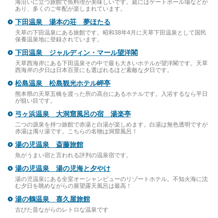
海沿いに立つ旅館で魚料理が美味しいです。庭にはゲートボール場などが
あり、多くのご年配が楽しまれています。
下田温泉 湯本の荘 夢ほたる
天草の下田温泉にある旅館です。昭和38年4月に天草下田温泉として国民
保養温泉地に登録されています。
下田温泉 ジャルディン・マール望洋閣
天草西海岸にある下田温泉その中で最も大きいホテルが望洋閣です。天草
西海岸の夕日は日本百景にも選ばれるほど素敵な夕日です。
松島温泉 松島観光ホテル岬亭
熊本県の天草五橋を渡った所の高台にあるホテルです。入浴するなら平日
が狙い目です。
弓ヶ浜温泉 大洞窟風呂の宿 湯楽亭
二つの源泉を持つ旅館で赤湯と白湯が楽しめます。白湯は無色透明ですが
赤湯は濁り湯です。こちらの名物は洞窟風呂！
湯の児温泉 斎藤旅館
魚がうまい宿と言われる評判の温泉宿です。
湯の児温泉 湯の児海と夕やけ
湯の児温泉にある全室オーシャンビューのリゾートホテル。不知火海に沈
む夕日を眺めながらの展望露天風呂は最高！
湯の鶴温泉 喜久屋旅館
古びた昔ながらのレトロな温泉です