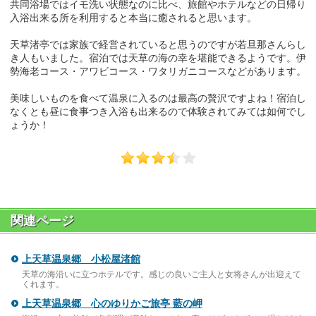
共同浴場ではイモ洗い状態なのに比べ、旅館やホテルなどの日帰り
入浴出来る所を利用すると本当に癒されると思います。
天草渚亭では家族で経営されていると思うのですが若旦那さんらし
き人もいました。宿泊では天草の海の幸を堪能できるようです。伊
勢海老コース・アワビコース・ワタリガニコースなどがあります。
美味しいものを食べて温泉に入るのは最高の贅沢ですよね！宿泊し
なくとも昼に食事つき入浴も出来るので体験されてみては如何でし
ょうか！
関連ページ
上天草温泉郷 小松屋渚館
天草の海沿いに立つホテルです。感じの良いご主人と女将さんが出迎えて
くれます。
上天草温泉郷 心のゆりかご旅亭 藍の岬