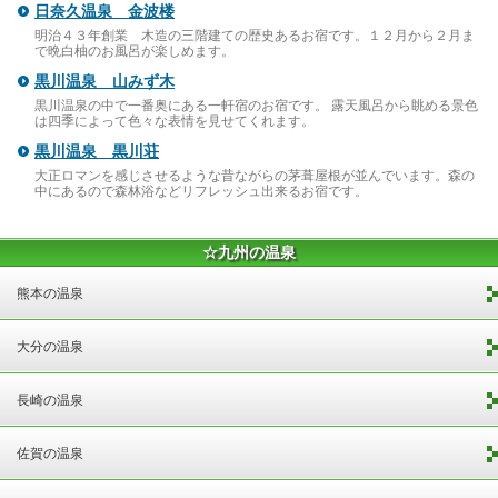
日奈久温泉 金波楼
明治４３年創業 木造の三階建ての歴史あるお宿です。１２月から２月ま
で晩白柚のお風呂が楽しめます。
黒川温泉 山みず木
黒川温泉の中で一番奥にある一軒宿のお宿です。 露天風呂から眺める景色
は四季によって色々な表情を見せてくれます。
黒川温泉 黒川荘
大正ロマンを感じさせるような昔ながらの茅葺屋根が並んでいます。森の
中にあるので森林浴などリフレッシュ出来るお宿です。
☆九州の温泉
熊本の温泉
大分の温泉
長崎の温泉
佐賀の温泉